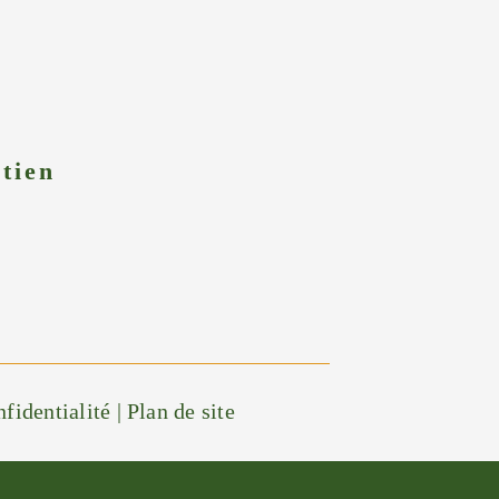
etien
nfidentialité
|
Plan de site