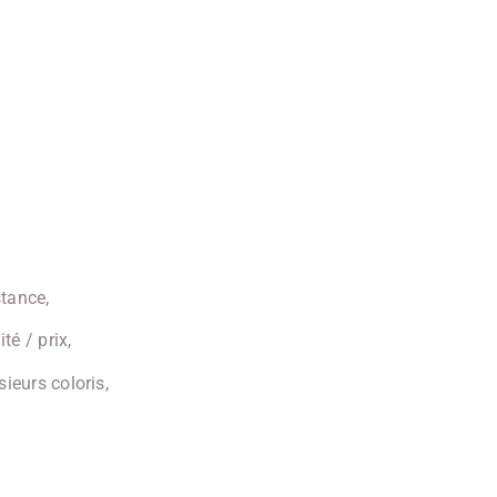
stance,
té / prix,
sieurs coloris,